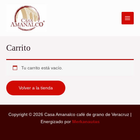
Ir
al
contenido
Carrito
Tu carrito está vacío.
Volver a la tienda
Copyright © 2026 Casa Amanalco café de grano de Veracruz |
Energizado por
Merkanautas